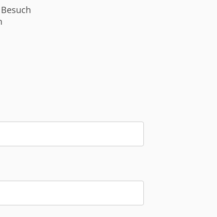
m Besuch
n