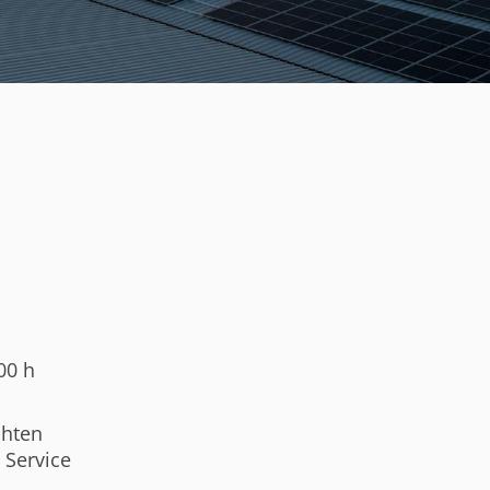
.00 h
chten
 Service